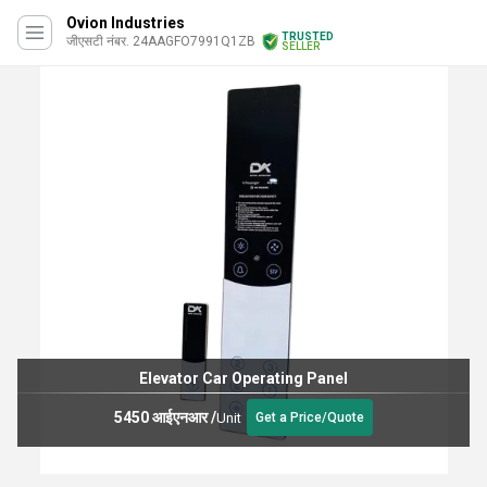
Ovion Industries
TRUSTED
जीएसटी नंबर. 24AAGFO7991Q1ZB
SELLER
Elevator Car Operating Panel
5450 आईएनआर
/
Unit
Get a Price/Quote