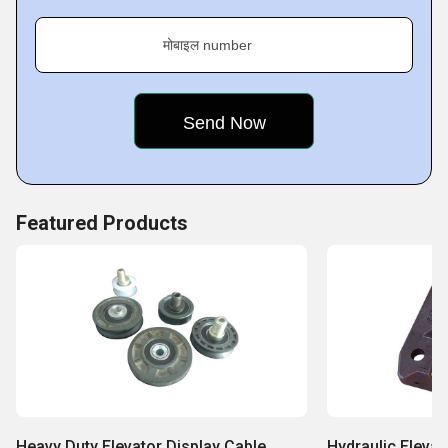
Key Facts of Ovion Industries:
मोबाइल number
Featured Products
Heavy Duty Elevator Display Cable
Hydraulic Eleva