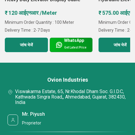
₹ 120 आईएनआर /Meter
₹ 575.00 आईएन
Minimum Order Quantity : 100 Meter
Minimum Order Quan
Delivery Time : 2-7 Days
Delivery Time : 2-7
WhatsApp
जांच भेजें
जांच भेजें
Get Latest Price
Ovion Industries
Viswakarma Estate, 65, Nr.Khodal Dham Soc. G.I.D.C,
Kathwada Singra Road,, Ahmedabad, Gujarat, 382430,
India
Mr. Piyush
Proprietor