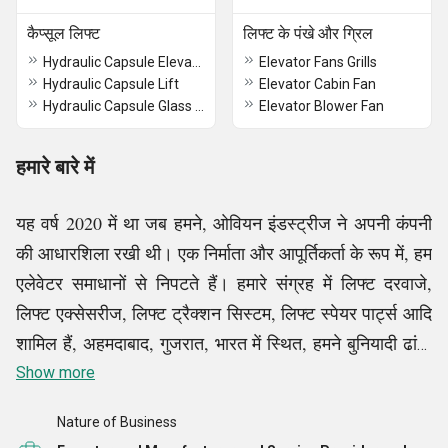
कैप्सूल लिफ्ट
लिफ्ट के पंखे और ग्रिल
Hydraulic Capsule Elevator
Elevator Fans Grills
Hydraulic Capsule Lift
Elevator Cabin Fan
Hydraulic Capsule Glass Elevator
Elevator Blower Fan
हमारे बारे में
यह वर्ष 2020 में था जब हमने, ओवियन इंडस्ट्रीज ने अपनी कंपनी
की आधारशिला रखी थी। एक निर्माता और आपूर्तिकर्ता के रूप में, हम
एलेवेटर समाधानों से निपटते हैं। हमारे संग्रह में लिफ्ट दरवाजे,
लिफ्ट एक्सेसरीज, लिफ्ट ट्रैक्शन सिस्टम, लिफ्ट स्पेयर पार्ट्स आदि
शामिल हैं, अहमदाबाद, गुजरात, भारत में स्थित, हमने बुनियादी ढांचा
विकसित किया है जो इसके संचालन में मजबूत और कुशल रहा है और
Show more
यह इसके विकास और परिचालन प्रभावशीलता का काफी समर्थन
Nature of Business
करता है। हम ग्राहकों की आवश्यकताओं को पूरा करने के लिए