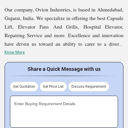
Our company, Ovion Industries, is based in Ahmedabad,
Gujarat, India. We specialize in offering the best Capsule
Lift, Elevator Fans And Grills, Hospital Elevator,
Repairing Service and more. Excellence and innovation
have driven us toward an ability to cater to a diverse
clientele by offering comprehensive products that
Know More
improve safety and enhance efficiency in the operation of
elevators. Our elevator accessories, for example, have all
Share a Quick Message with us
the required parts meant to be efficient and reliable in
their overall functioning. Besides, elevator doors that we
Get Quotation
Get Price List
Discuss Requirement
manufacture come in both manual as well as automatic
sets and can be availed according to your preference and
Enter Buying Requirement Details
comfort.