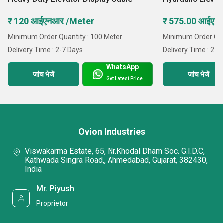
₹ 120 आईएनआर /Meter
₹ 575.00 आईएन
Minimum Order Quantity : 100 Meter
Minimum Order Quan
Delivery Time : 2-7 Days
Delivery Time : 2-7
WhatsApp
जांच भेजें
जांच भेजें
Get Latest Price
Ovion Industries
Viswakarma Estate, 65, Nr.Khodal Dham Soc. G.I.D.C,
Kathwada Singra Road,, Ahmedabad, Gujarat, 382430,
India
Mr. Piyush
Proprietor