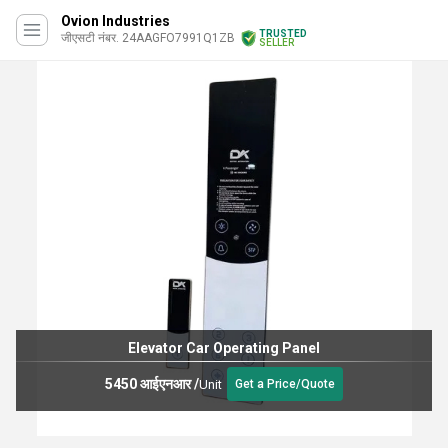
Ovion Industries
TRUSTED
जीएसटी नंबर. 24AAGFO7991Q1ZB
SELLER
Elevator Car Operating Panel
5450 आईएनआर
/
Unit
Get a Price/Quote