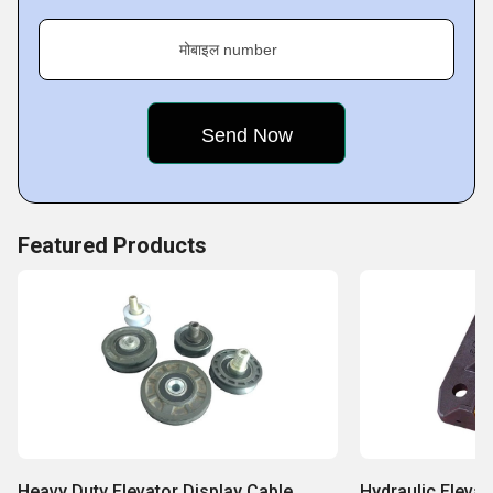
Key Facts of Ovion Industries:
मोबाइल number
Featured Products
Heavy Duty Elevator Display Cable
Hydraulic Eleva