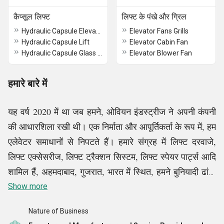
कैप्सूल लिफ्ट
लिफ्ट के पंखे और ग्रिल
Hydraulic Capsule Elevator
Elevator Fans Grills
Hydraulic Capsule Lift
Elevator Cabin Fan
Hydraulic Capsule Glass Elevator
Elevator Blower Fan
हमारे बारे में
यह वर्ष 2020 में था जब हमने, ओवियन इंडस्ट्रीज ने अपनी कंपनी
की आधारशिला रखी थी। एक निर्माता और आपूर्तिकर्ता के रूप में, हम
एलेवेटर समाधानों से निपटते हैं। हमारे संग्रह में लिफ्ट दरवाजे,
लिफ्ट एक्सेसरीज, लिफ्ट ट्रैक्शन सिस्टम, लिफ्ट स्पेयर पार्ट्स आदि
शामिल हैं, अहमदाबाद, गुजरात, भारत में स्थित, हमने बुनियादी ढांचा
विकसित किया है जो इसके संचालन में मजबूत और कुशल रहा है और
Show more
यह इसके विकास और परिचालन प्रभावशीलता का काफी समर्थन
Nature of Business
करता है। हम ग्राहकों की आवश्यकताओं को पूरा करने के लिए