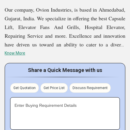
Our company, Ovion Industries, is based in Ahmedabad,
Gujarat, India. We specialize in offering the best Capsule
Lift, Elevator Fans And Grills, Hospital Elevator,
Repairing Service and more. Excellence and innovation
have driven us toward an ability to cater to a diverse
clientele by offering comprehensive products that
Know More
improve safety and enhance efficiency in the operation of
elevators. Our elevator accessories, for example, have all
Share a Quick Message with us
the required parts meant to be efficient and reliable in
their overall functioning. Besides, elevator doors that we
Get Quotation
Get Price List
Discuss Requirement
manufacture come in both manual as well as automatic
sets and can be availed according to your preference and
Enter Buying Requirement Details
comfort.