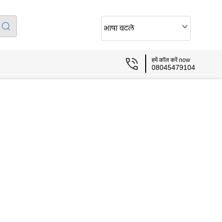
भाषा बदलें
हमें कॉल करें now
08045479104