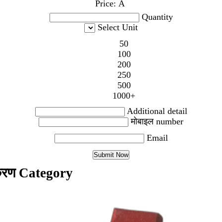
Price:
Â
Quantity
Select Unit
50
100
200
250
500
1000+
Additional detail
मोबाइल number
Email
करण Category